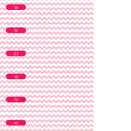
14
61
53
19
70
42