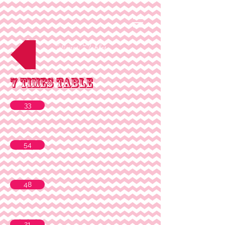
Times Tables
7 Times Table
33
54
48
21