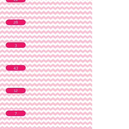
28
3
43
12
7