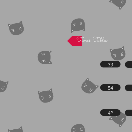
Times Tables
33
54
42