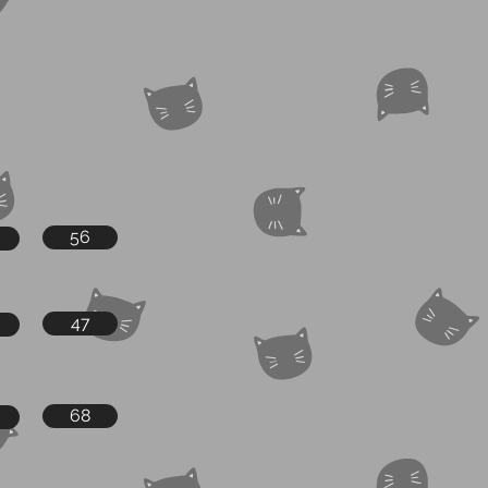
56
47
68