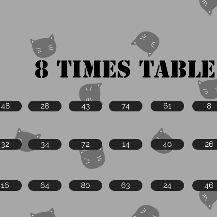
8 Times Table
48
28
43
74
61
8
32
34
72
14
40
26
16
64
80
63
24
46