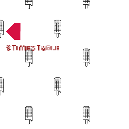
Times Tables
9 Times Table
33
54
36
21