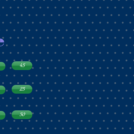
e
45
25
50