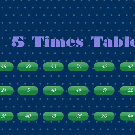
5 Times Tabl
48
27
43
30
15
18
21
3
10
14
17
22
31
40
13
26
20
44