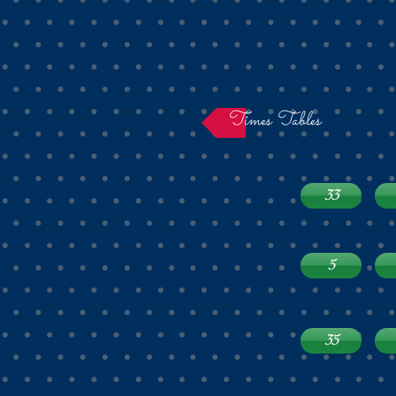
Times Tables
33
5
35