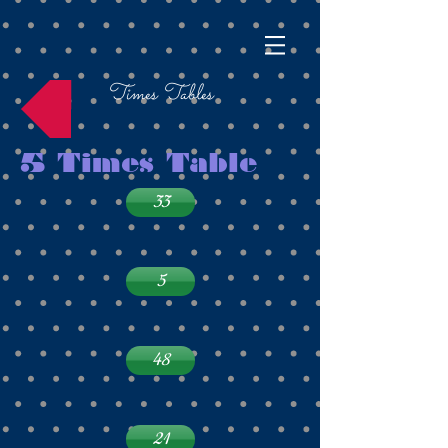
Times Tables
5 Times Table
33
5
48
21