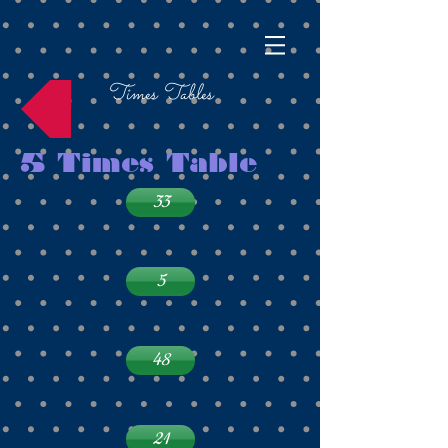
Times Tables
5 Times Table
33
5
48
21